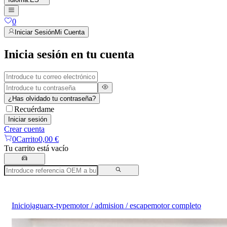
0
Iniciar Sesión
Mi Cuenta
Inicia sesión en tu cuenta
¿Has olvidado tu contraseña?
Recuérdame
Iniciar sesión
Crear cuenta
0
Carrito
0,00 €
Tu carrito está vacío
Inicio
jaguar
x-type
motor / admision / escape
motor completo