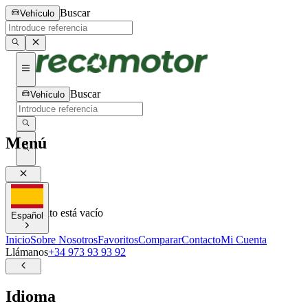
Buscar
Vehículo
Buscar
Vehículo
Menú
0
0
Tu carrito está vacío
Español
Inicio
Sobre Nosotros
Favoritos
Comparar
Contacto
Mi Cuenta
Llámanos
+34 973 93 93 92
Idioma