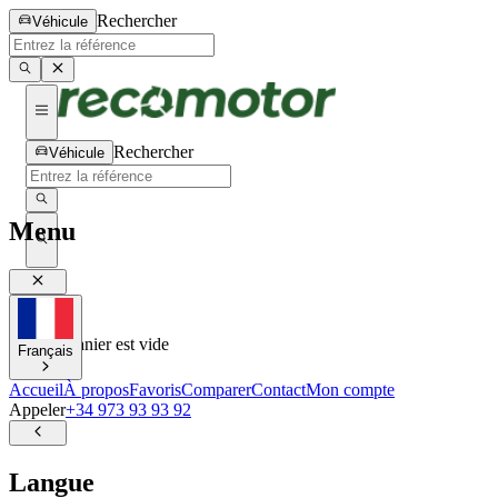
Rechercher
Véhicule
Rechercher
Véhicule
Menu
0
0
Votre panier est vide
Français
Accueil
À propos
Favoris
Comparer
Contact
Mon compte
Appeler
+34 973 93 93 92
Langue