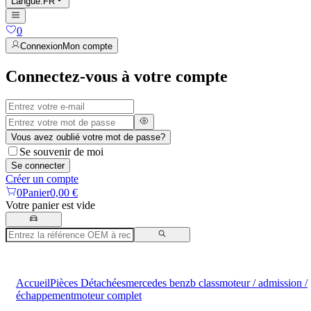
Langue
:
FR
0
Connexion
Mon compte
Connectez-vous à votre compte
Vous avez oublié votre mot de passe?
Se souvenir de moi
Se connecter
Créer un compte
0
Panier
0,00 €
Votre panier est vide
Accueil
Pièces Détachées
mercedes benz
b class
moteur / admission /
échappement
moteur complet