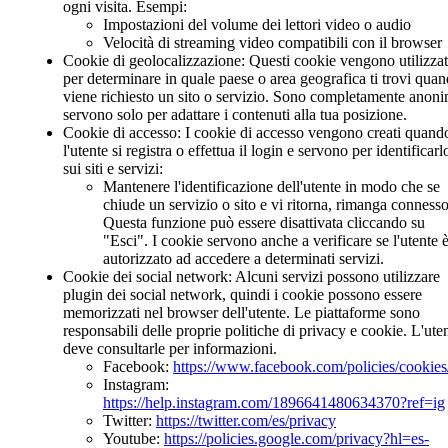
ogni visita. Esempi:
Impostazioni del volume dei lettori video o audio
Velocità di streaming video compatibili con il browser
Cookie di geolocalizzazione:
Questi cookie vengono utilizzat
per determinare in quale paese o area geografica ti trovi qua
viene richiesto un sito o servizio. Sono completamente anoni
servono solo per adattare i contenuti alla tua posizione.
Cookie di accesso:
I cookie di accesso vengono creati quand
l'utente si registra o effettua il login e servono per identificarl
sui siti e servizi:
Mantenere l'identificazione dell'utente in modo che se
chiude un servizio o sito e vi ritorna, rimanga connesso
Questa funzione può essere disattivata cliccando su
"Esci". I cookie servono anche a verificare se l'utente 
autorizzato ad accedere a determinati servizi.
Cookie dei social network:
Alcuni servizi possono utilizzare
plugin dei social network, quindi i cookie possono essere
memorizzati nel browser dell'utente. Le piattaforme sono
responsabili delle proprie politiche di privacy e cookie. L'ute
deve consultarle per informazioni.
Facebook
:
https://www.facebook.com/policies/cookies
Instagram
:
https://help.instagram.com/1896641480634370?ref=ig
Twitter
:
https://twitter.com/es/privacy
Youtube
:
https://policies.google.com/privacy?hl=es-