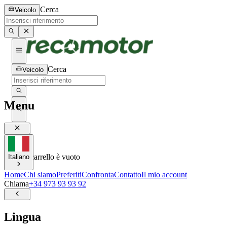
Cerca
Veicolo
Cerca
Veicolo
Menu
0
0
Il tuo carrello è vuoto
Italiano
Home
Chi siamo
Preferiti
Confronta
Contatto
Il mio account
Chiama
+34 973 93 93 92
Lingua