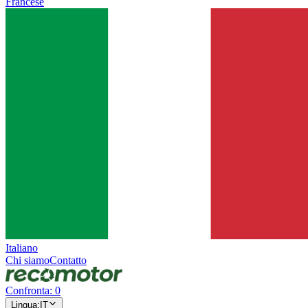
Francese
Italiano
Chi siamo
Contatto
Confronta
:
0
Lingua
:
IT