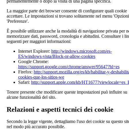
permanentemente o dopo la visita di una pagina specifica.
La maggior parte dei browser consente di configurare quali cookie
accettare. Le impostazioni si trovano solitamente nel menu 'Opzioni
'Preferenze'.
È possibile utilizzare anche la modalità di navigazione privata per 
memorizzare dati, password, cronologia e abitudini. Consultare i li
seguenti per maggiori informazioni:
Internet Explorer
:
http://windows.microsoft.com/es-
ES/windows-vista/Block-or-allow-cookies
Google Chrome
:
https://support.google.com/chrome/answer/95647?hl=es
Firefox
:
http://support.mozilla.org/es/kb/habilitar-y-deshabilit
cookies-que-los-sitios-we
Safari
:
http://support.apple.com/kb/HT1677?viewlocale=es
Tenere presente che modificare queste impostazioni può influire su
alcune funzionalità del sito.
Relazioni e aspetti tecnici dei cookie
Secondo la legge vigente, dettagliamo l'uso dei cookie su questo sit
nel modo più accurato possibile.