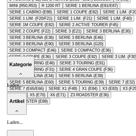
MINI (R50,R53)
R 1200 RT
SERIE 1 BERLINA (E81/E87)
SERIE 1 CABRIO (E88)
SERIE 1 COUPE (E82)
SERIE 1 LIM. (F20
SERIE 1 LIM. (F20/F21)
SERIE 1 LIM. (F21)
SERIE 1 LIM. (F40)
SERIE 1M COUPE (E82)
SERIE 2 ACTIVE TOURER (F45)
SERIE 2 COUPE (F22)
SERIE 3 (E21)
SERIE 3 BERLINA (E30)
SERIE 3 BERLINA (E36)
SERIE 3 BERLINA (E46)
SERIE 3 BERLINA (E90)
SERIE 3 BERLINA (G20)
SERIE 3 COMPACT (E46)
SERIE 3 COMPACTO (E36)
SERIE 3 COUPE (E36)
SERIE 3 COUPE (E92)
SERIE 3 LIM. (F30
SERIE 3 TOURING (E46)
SERIE 3 TOURING (E91)
Kategorie
SERIE 3 TOURING (F31)
SERIE 4 GRAN COUPE (F36)
SERIE 5 BERLINA (E34)
SERIE 5 BERLINA (E39)
SERIE 5 BERLINA (E60)
SERIE 5 TOURING (E39)
SERIE 7 (E32)
Laden
...
SERIE 7 (E65/E66)
SERIE X1 (F48)
X1 (E84)
X3 (E83)
X3 (F25
X5 (E53)
X5 (E70)
X6 (E71)
Z3 ROADSTER (E36)
Artikel
Z4 ROADSTER (E89)
Laden
...