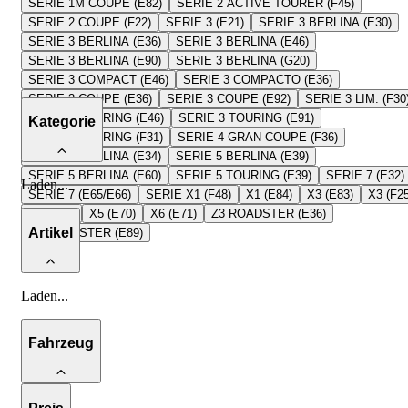
SERIE 1M COUPE (E82)
SERIE 2 ACTIVE TOURER (F45)
SERIE 2 COUPE (F22)
SERIE 3 (E21)
SERIE 3 BERLINA (E30)
SERIE 3 BERLINA (E36)
SERIE 3 BERLINA (E46)
SERIE 3 BERLINA (E90)
SERIE 3 BERLINA (G20)
SERIE 3 COMPACT (E46)
SERIE 3 COMPACTO (E36)
SERIE 3 COUPE (E36)
SERIE 3 COUPE (E92)
SERIE 3 LIM. (F30
SERIE 3 TOURING (E46)
SERIE 3 TOURING (E91)
Kategorie
SERIE 3 TOURING (F31)
SERIE 4 GRAN COUPE (F36)
SERIE 5 BERLINA (E34)
SERIE 5 BERLINA (E39)
SERIE 5 BERLINA (E60)
SERIE 5 TOURING (E39)
SERIE 7 (E32)
Laden
...
SERIE 7 (E65/E66)
SERIE X1 (F48)
X1 (E84)
X3 (E83)
X3 (F25
X5 (E53)
X5 (E70)
X6 (E71)
Z3 ROADSTER (E36)
Artikel
Z4 ROADSTER (E89)
Laden
...
Fahrzeug