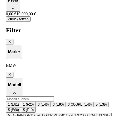
Preis
0,00 €
10.000,00 €
Zurücksetzen
Filter
Marke
BMW
Modell
1 (E81)
1 (F20)
3 (E46)
3 (E90)
3 COUPE (E46)
5 (E39)
5 (E60)
5 (F10)
5 TOURING (F11) 520 D XDRIVE (2011 - 2017) 2000CCM
I3 (I01)