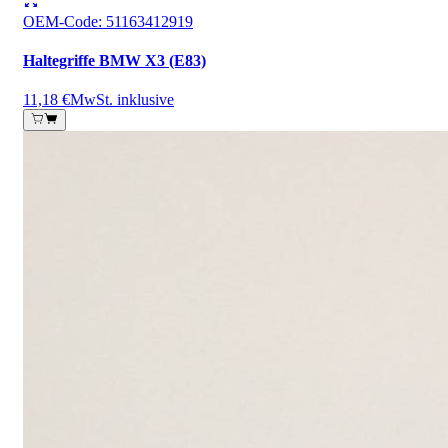
OEM-Code
:
51163412919
Haltegriffe BMW X3 (E83)
11,18 €
MwSt. inklusive