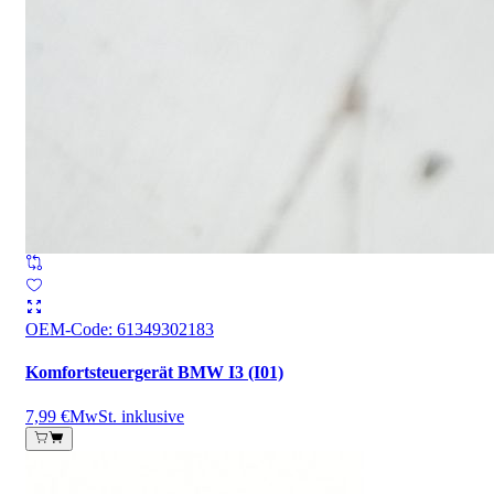
OEM-Code
:
61349302183
Komfortsteuergerät BMW I3 (I01)
7,99 €
MwSt. inklusive