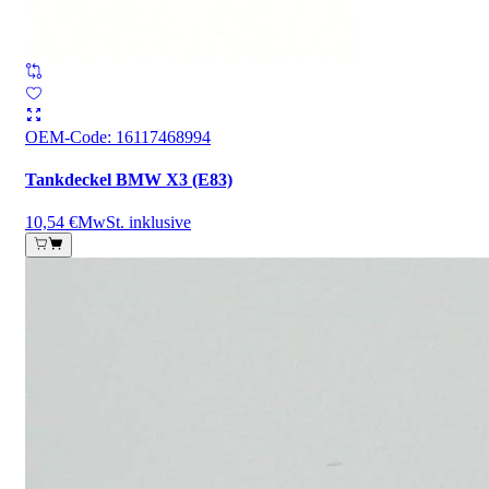
OEM-Code
:
16117468994
Tankdeckel BMW X3 (E83)
10,54 €
MwSt. inklusive