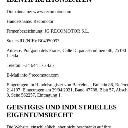
Domainname:
www.recomotor.com
Handelsname:
Recomotor
Firmenbezeichnung:
JG RECOMOTOR S.L.
Steuer-ID (NIF):
B04950093
Adresse:
Polígono dels Frares, Calle D, parcela número 46, 25190
Lleida
Telefon:
+34 644 175 425
E-Mail
info@recomotor.com
Eingetragen im Handelsregister von Barcelona, Bulletin 86, Refere
214197. Eingetragen am 29/04/2021, Band 47788, Blatt 57, Abschn
8, Seite 562257, Eintragung 1.
GEISTIGES UND INDUSTRIELLES
EIGENTUMSRECHT
Die Website, einschließlich, aber nicht beschränkt auf ihre