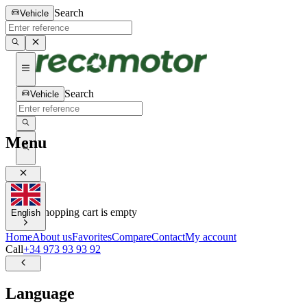
Search
Vehicle
Search
Vehicle
Menu
0
0
Your shopping cart is empty
English
Home
About us
Favorites
Compare
Contact
My account
Call
+34 973 93 93 92
Language