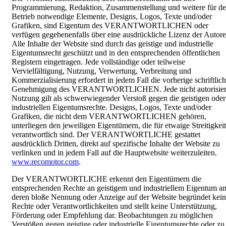
Programmierung, Redaktion, Zusammenstellung und weitere für d
Betrieb notwendige Elemente, Designs, Logos, Texte und/oder
Grafiken, sind Eigentum des VERANTWORTLICHEN oder
verfügen gegebenenfalls über eine ausdrückliche Lizenz der Autore
Alle Inhalte der Website sind durch das geistige und industrielle
Eigentumsrecht geschützt und in den entsprechenden öffentlichen
Registern eingetragen. Jede vollständige oder teilweise
Vervielfältigung, Nutzung, Verwertung, Verbreitung und
Kommerzialisierung erfordert in jedem Fall die vorherige schriftlic
Genehmigung des VERANTWORTLICHEN. Jede nicht autorisier
Nutzung gilt als schwerwiegender Verstoß gegen die geistigen oder
industriellen Eigentumsrechte. Designs, Logos, Texte und/oder
Grafiken, die nicht dem VERANTWORTLICHEN gehören,
unterliegen den jeweiligen Eigentümern, die für etwaige Streitigkei
verantwortlich sind. Der VERANTWORTLICHE gestattet
ausdrücklich Dritten, direkt auf spezifische Inhalte der Website zu
verlinken und in jedem Fall auf die Hauptwebsite weiterzuleiten.
www.recomotor.com
.
Der VERANTWORTLICHE erkennt den Eigentümern die
entsprechenden Rechte an geistigem und industriellem Eigentum an
deren bloße Nennung oder Anzeige auf der Website begründet kei
Rechte oder Verantwortlichkeiten und stellt keine Unterstützung,
Förderung oder Empfehlung dar. Beobachtungen zu möglichen
Verstößen gegen geistige oder industrielle Eigentumsrechte oder zu