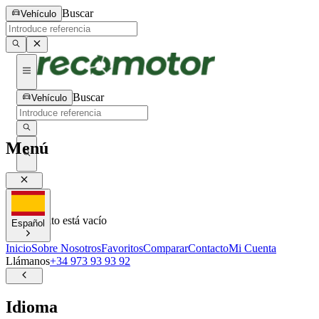
Buscar
Vehículo
Buscar
Vehículo
Menú
0
0
Tu carrito está vacío
Español
Inicio
Sobre Nosotros
Favoritos
Comparar
Contacto
Mi Cuenta
Llámanos
+34 973 93 93 92
Idioma