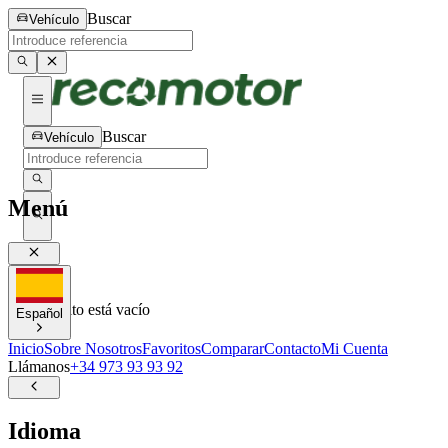
Buscar
Vehículo
Buscar
Vehículo
Menú
0
0
Tu carrito está vacío
Español
Inicio
Sobre Nosotros
Favoritos
Comparar
Contacto
Mi Cuenta
Llámanos
+34 973 93 93 92
Idioma