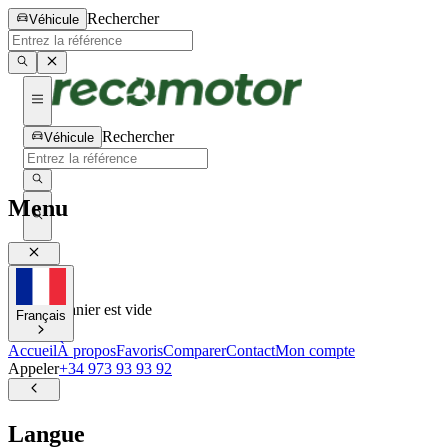
Rechercher
Véhicule
Rechercher
Véhicule
Menu
0
0
Votre panier est vide
Français
Accueil
À propos
Favoris
Comparer
Contact
Mon compte
Appeler
+34 973 93 93 92
Langue