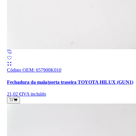
Código OEM
:
657900K010
Fechadura da mala/porta traseira TOYOTA HILUX (GUN1)
21,02 €
IVA incluído