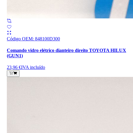
Código OEM
:
848100D300
Comando vidro elétrico dianteiro direito TOYOTA HILUX
(GUN1)
23,96 €
IVA incluído