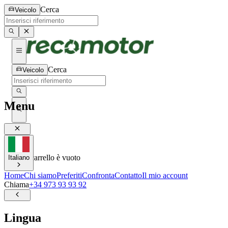
Cerca
Veicolo
Cerca
Veicolo
Menu
0
0
Il tuo carrello è vuoto
Italiano
Home
Chi siamo
Preferiti
Confronta
Contatto
Il mio account
Chiama
+34 973 93 93 92
Lingua