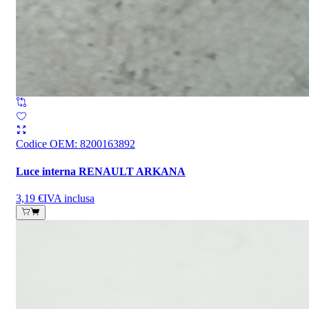
Codice OEM
:
8200163892
Luce interna RENAULT ARKANA
3,19 €
IVA inclusa