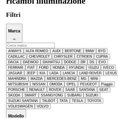
ricambi illuminazione
Filtri
Marca
AIWAYS
ALFA ROMEO
AUDI
BERTONE
BMW
BYD
CADILLAC
CHEVROLET
CHRYSLER
CITROEN
CUPRA
DACIA
DAEWOO
DAIHATSU
DODGE
DR
DS
EVO
FERRARI
FIAT
FORD
HONDA
HYUNDAI
ISUZU
IVECO
JAGUAR
JEEP
KIA
LADA
LANCIA
LAND ROVER
LEXUS
MAHINDRA
MAZDA
MERCEDES-BENZ
MG
MINI
MITSUBISHI
NISSAN
OMODA
OPEL
PEUGEOT
Piaggio
PORSCHE
RENAULT
ROVER
SAAB
SANTANA
SEAT
SKODA
SMART
SSANGYONG
SUBARU
SUZUKI
SUZUKI SANTANA
TALBOT
TATA
TESLA
TOYOTA
VOLKSWAGEN
VOLVO
Modello