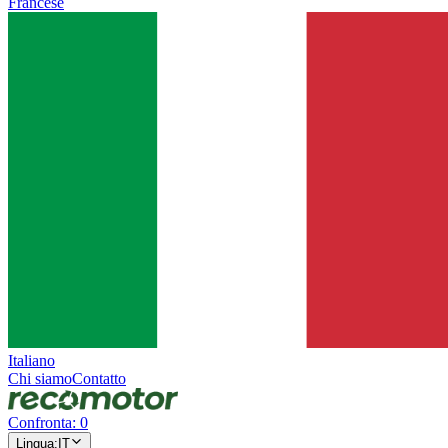
Francese
Italiano
Chi siamo
Contatto
Confronta
:
0
Lingua
:
IT