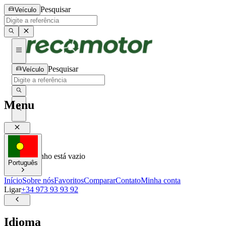
Pesquisar
Veículo
Pesquisar
Veículo
Menu
0
0
Seu carrinho está vazio
Português
Início
Sobre nós
Favoritos
Comparar
Contato
Minha conta
Ligar
+34 973 93 93 92
Idioma