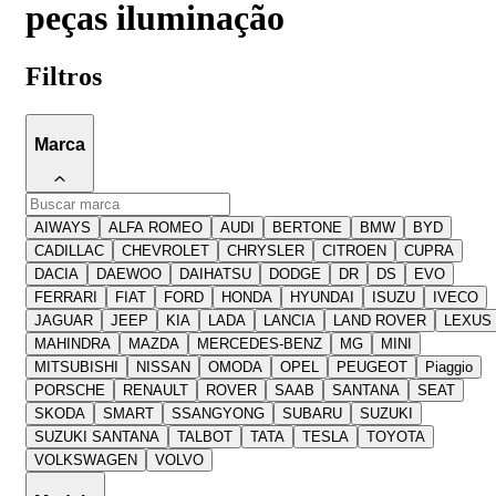
peças iluminação
Filtros
Marca
AIWAYS
ALFA ROMEO
AUDI
BERTONE
BMW
BYD
CADILLAC
CHEVROLET
CHRYSLER
CITROEN
CUPRA
DACIA
DAEWOO
DAIHATSU
DODGE
DR
DS
EVO
FERRARI
FIAT
FORD
HONDA
HYUNDAI
ISUZU
IVECO
JAGUAR
JEEP
KIA
LADA
LANCIA
LAND ROVER
LEXUS
MAHINDRA
MAZDA
MERCEDES-BENZ
MG
MINI
MITSUBISHI
NISSAN
OMODA
OPEL
PEUGEOT
Piaggio
PORSCHE
RENAULT
ROVER
SAAB
SANTANA
SEAT
SKODA
SMART
SSANGYONG
SUBARU
SUZUKI
SUZUKI SANTANA
TALBOT
TATA
TESLA
TOYOTA
VOLKSWAGEN
VOLVO