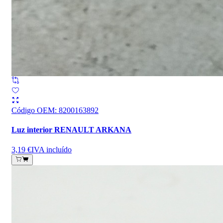
Código OEM
:
8200163892
Luz interior RENAULT ARKANA
3,19 €
IVA incluído