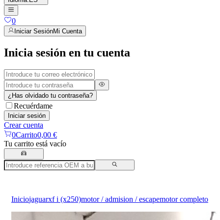
0
Iniciar Sesión
Mi Cuenta
Inicia sesión en tu cuenta
¿Has olvidado tu contraseña?
Recuérdame
Iniciar sesión
Crear cuenta
0
Carrito
0,00 €
Tu carrito está vacío
Inicio
jaguar
xf i (x250)
motor / admision / escape
motor completo