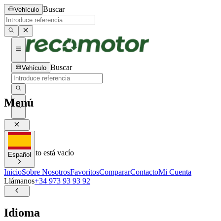
Buscar
Vehículo
Buscar
Vehículo
Menú
0
0
Tu carrito está vacío
Español
Inicio
Sobre Nosotros
Favoritos
Comparar
Contacto
Mi Cuenta
Llámanos
+34 973 93 93 92
Idioma