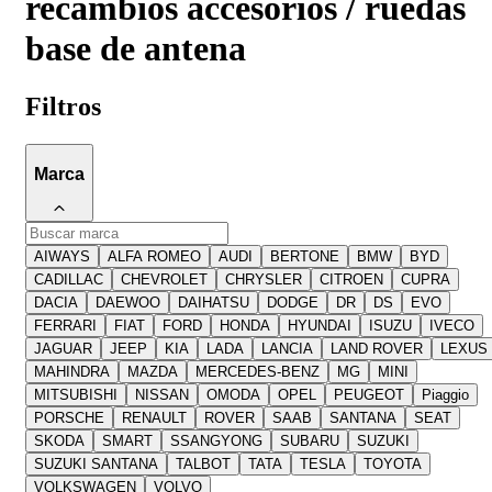
recambios accesorios / ruedas
base de antena
Filtros
Marca
AIWAYS
ALFA ROMEO
AUDI
BERTONE
BMW
BYD
CADILLAC
CHEVROLET
CHRYSLER
CITROEN
CUPRA
DACIA
DAEWOO
DAIHATSU
DODGE
DR
DS
EVO
FERRARI
FIAT
FORD
HONDA
HYUNDAI
ISUZU
IVECO
JAGUAR
JEEP
KIA
LADA
LANCIA
LAND ROVER
LEXUS
MAHINDRA
MAZDA
MERCEDES-BENZ
MG
MINI
MITSUBISHI
NISSAN
OMODA
OPEL
PEUGEOT
Piaggio
PORSCHE
RENAULT
ROVER
SAAB
SANTANA
SEAT
SKODA
SMART
SSANGYONG
SUBARU
SUZUKI
SUZUKI SANTANA
TALBOT
TATA
TESLA
TOYOTA
VOLKSWAGEN
VOLVO