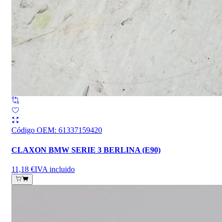
Código OEM
:
61337159420
CLAXON BMW SERIE 3 BERLINA (E90)
11,18 €
IVA incluido