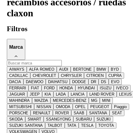
recambios accesorios / ruedas
claxon
Filtros
Marca
AIWAYS
ALFA ROMEO
AUDI
BERTONE
BMW
BYD
CADILLAC
CHEVROLET
CHRYSLER
CITROEN
CUPRA
DACIA
DAEWOO
DAIHATSU
DODGE
DR
DS
EVO
FERRARI
FIAT
FORD
HONDA
HYUNDAI
ISUZU
IVECO
JAGUAR
JEEP
KIA
LADA
LANCIA
LAND ROVER
LEXUS
MAHINDRA
MAZDA
MERCEDES-BENZ
MG
MINI
MITSUBISHI
NISSAN
OMODA
OPEL
PEUGEOT
Piaggio
PORSCHE
RENAULT
ROVER
SAAB
SANTANA
SEAT
SKODA
SMART
SSANGYONG
SUBARU
SUZUKI
SUZUKI SANTANA
TALBOT
TATA
TESLA
TOYOTA
VOLKSWAGEN
VOLVO