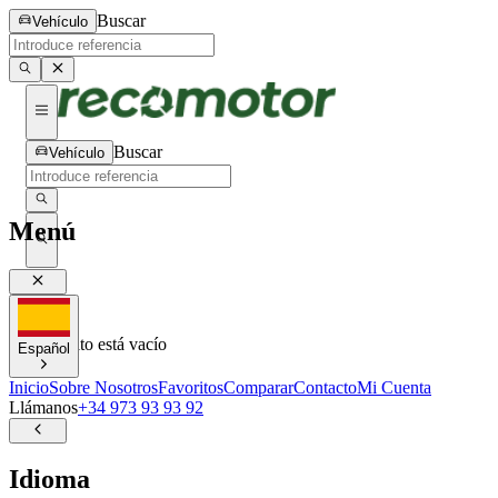
Buscar
Vehículo
Buscar
Vehículo
Menú
0
0
Tu carrito está vacío
Español
Inicio
Sobre Nosotros
Favoritos
Comparar
Contacto
Mi Cuenta
Llámanos
+34 973 93 93 92
Idioma