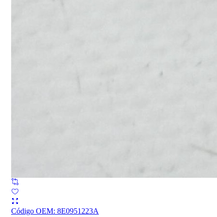
Código OEM
:
8E0951223A