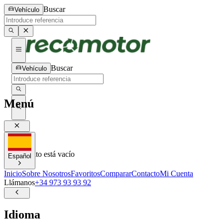
Buscar
Vehículo
Buscar
Vehículo
Menú
0
0
Tu carrito está vacío
Español
Inicio
Sobre Nosotros
Favoritos
Comparar
Contacto
Mi Cuenta
Llámanos
+34 973 93 93 92
Idioma