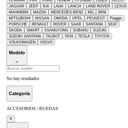
FERRARI
FIAT
FORD
HONDA
HYUNDAI
ISUZU
IVECO
JAGUAR
JEEP
KIA
LADA
LANCIA
LAND ROVER
LEXUS
MAHINDRA
MAZDA
MERCEDES-BENZ
MG
MINI
MITSUBISHI
NISSAN
OMODA
OPEL
PEUGEOT
Piaggio
PORSCHE
RENAULT
ROVER
SAAB
SANTANA
SEAT
SKODA
SMART
SSANGYONG
SUBARU
SUZUKI
SUZUKI SANTANA
TALBOT
TATA
TESLA
TOYOTA
VOLKSWAGEN
VOLVO
Modelo
No hay resultados
Categoría
ACCESORIOS / RUEDAS