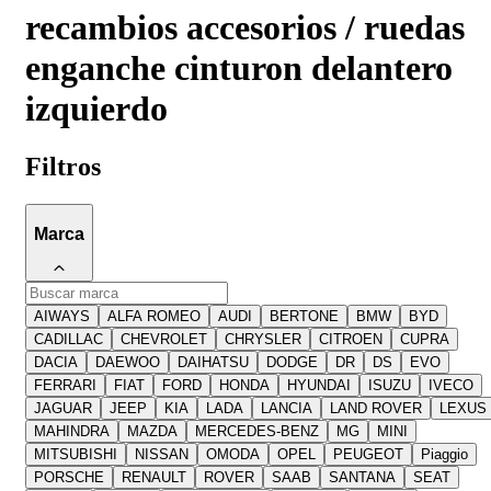
recambios accesorios / ruedas
enganche cinturon delantero
izquierdo
Filtros
Marca
AIWAYS
ALFA ROMEO
AUDI
BERTONE
BMW
BYD
CADILLAC
CHEVROLET
CHRYSLER
CITROEN
CUPRA
DACIA
DAEWOO
DAIHATSU
DODGE
DR
DS
EVO
FERRARI
FIAT
FORD
HONDA
HYUNDAI
ISUZU
IVECO
JAGUAR
JEEP
KIA
LADA
LANCIA
LAND ROVER
LEXUS
MAHINDRA
MAZDA
MERCEDES-BENZ
MG
MINI
MITSUBISHI
NISSAN
OMODA
OPEL
PEUGEOT
Piaggio
PORSCHE
RENAULT
ROVER
SAAB
SANTANA
SEAT