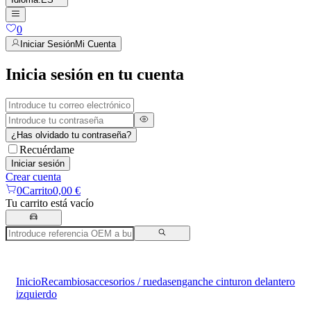
0
Iniciar Sesión
Mi Cuenta
Inicia sesión en tu cuenta
¿Has olvidado tu contraseña?
Recuérdame
Iniciar sesión
Crear cuenta
0
Carrito
0,00 €
Tu carrito está vacío
Inicio
Recambios
accesorios / ruedas
enganche cinturon delantero
izquierdo