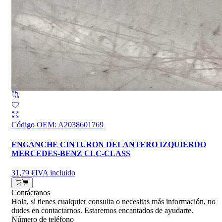
Código OEM
:
A2038601769
ENGANCHE CINTURON DELANTERO IZQUIERDO
MERCEDES-BENZ CLC-CLASS
31,79 €
IVA incluido
Contáctanos
Hola, si tienes cualquier consulta o necesitas más información, no
dudes en contactarnos. Estaremos encantados de ayudarte.
Número de teléfono