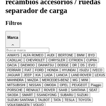
recambios accesorios / ruedas
separador de carga
Filtros
Marca
AIWAYS
ALFA ROMEO
AUDI
BERTONE
BMW
BYD
CADILLAC
CHEVROLET
CHRYSLER
CITROEN
CUPRA
DACIA
DAEWOO
DAIHATSU
DODGE
DR
DS
EVO
FERRARI
FIAT
FORD
HONDA
HYUNDAI
ISUZU
IVECO
JAGUAR
JEEP
KIA
LADA
LANCIA
LAND ROVER
LEXUS
MAHINDRA
MAZDA
MERCEDES-BENZ
MG
MINI
MITSUBISHI
NISSAN
OMODA
OPEL
PEUGEOT
Piaggio
PORSCHE
RENAULT
ROVER
SAAB
SANTANA
SEAT
SKODA
SMART
SSANGYONG
SUBARU
SUZUKI
SUZUKI SANTANA
TALBOT
TATA
TESLA
TOYOTA
VOLKSWAGEN
VOLVO