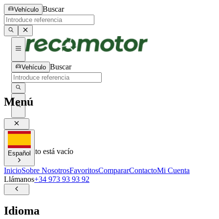
Buscar
Vehículo
Buscar
Vehículo
Menú
0
0
Tu carrito está vacío
Español
Inicio
Sobre Nosotros
Favoritos
Comparar
Contacto
Mi Cuenta
Llámanos
+34 973 93 93 92
Idioma