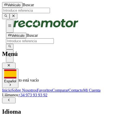
Buscar
Vehículo
Buscar
Vehículo
Menú
0
0
Tu carrito está vacío
Español
Inicio
Sobre Nosotros
Favoritos
Comparar
Contacto
Mi Cuenta
Llámanos
+34 973 93 93 92
Idioma