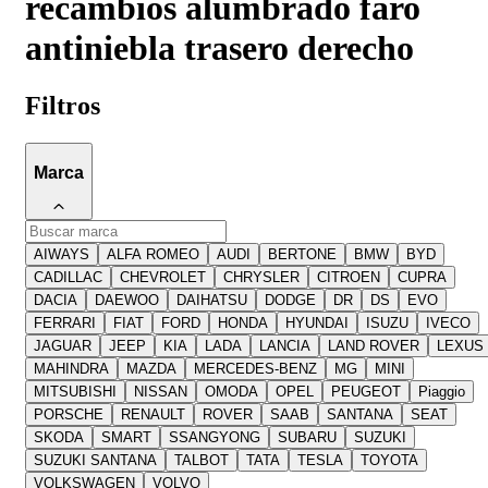
recambios alumbrado faro
antiniebla trasero derecho
Filtros
Marca
AIWAYS
ALFA ROMEO
AUDI
BERTONE
BMW
BYD
CADILLAC
CHEVROLET
CHRYSLER
CITROEN
CUPRA
DACIA
DAEWOO
DAIHATSU
DODGE
DR
DS
EVO
FERRARI
FIAT
FORD
HONDA
HYUNDAI
ISUZU
IVECO
JAGUAR
JEEP
KIA
LADA
LANCIA
LAND ROVER
LEXUS
MAHINDRA
MAZDA
MERCEDES-BENZ
MG
MINI
MITSUBISHI
NISSAN
OMODA
OPEL
PEUGEOT
Piaggio
PORSCHE
RENAULT
ROVER
SAAB
SANTANA
SEAT
SKODA
SMART
SSANGYONG
SUBARU
SUZUKI
SUZUKI SANTANA
TALBOT
TATA
TESLA
TOYOTA
VOLKSWAGEN
VOLVO