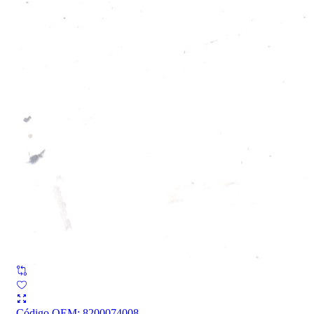
Código OEM
:
8200074008