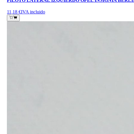
PILOTO LATERAL IZQUIERDO OPEL INSIGNIA BERL
11,18 €
IVA incluido