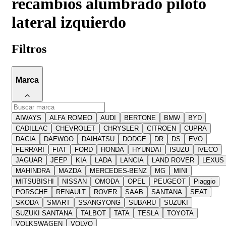
recambios alumbrado piloto
lateral izquierdo
Filtros
Marca
AIWAYS
ALFA ROMEO
AUDI
BERTONE
BMW
BYD
CADILLAC
CHEVROLET
CHRYSLER
CITROEN
CUPRA
DACIA
DAEWOO
DAIHATSU
DODGE
DR
DS
EVO
FERRARI
FIAT
FORD
HONDA
HYUNDAI
ISUZU
IVECO
JAGUAR
JEEP
KIA
LADA
LANCIA
LAND ROVER
LEXUS
MAHINDRA
MAZDA
MERCEDES-BENZ
MG
MINI
MITSUBISHI
NISSAN
OMODA
OPEL
PEUGEOT
Piaggio
PORSCHE
RENAULT
ROVER
SAAB
SANTANA
SEAT
SKODA
SMART
SSANGYONG
SUBARU
SUZUKI
SUZUKI SANTANA
TALBOT
TATA
TESLA
TOYOTA
VOLKSWAGEN
VOLVO