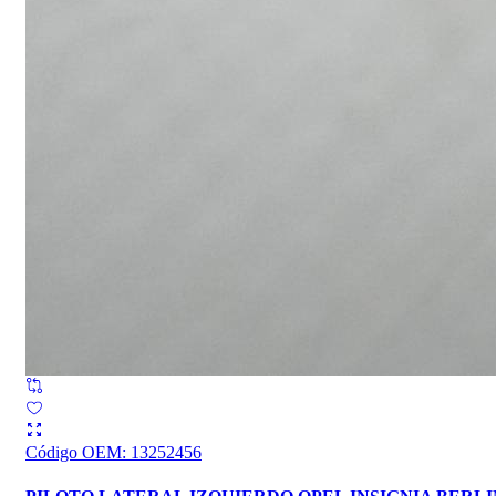
Código OEM
:
13252456