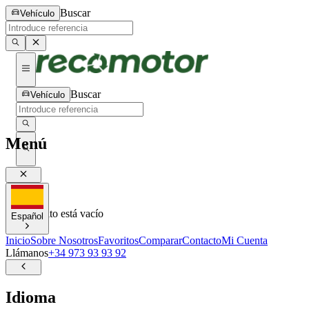
Buscar
Vehículo
Buscar
Vehículo
Menú
0
0
Tu carrito está vacío
Español
Inicio
Sobre Nosotros
Favoritos
Comparar
Contacto
Mi Cuenta
Llámanos
+34 973 93 93 92
Idioma