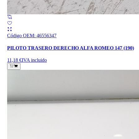
Código OEM
:
46556347
PILOTO TRASERO DERECHO ALFA ROMEO 147 (190)
11,18 €
IVA incluido