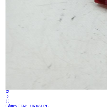
Código OEM
:
1U6945112C