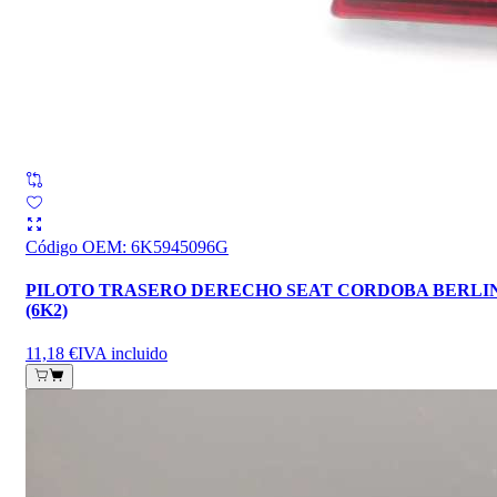
Código OEM
:
6K5945096G
PILOTO TRASERO DERECHO SEAT CORDOBA BERLI
(6K2)
11,18 €
IVA incluido