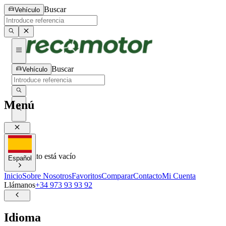
Buscar
Vehículo
Buscar
Vehículo
Menú
0
0
Tu carrito está vacío
Español
Inicio
Sobre Nosotros
Favoritos
Comparar
Contacto
Mi Cuenta
Llámanos
+34 973 93 93 92
Idioma