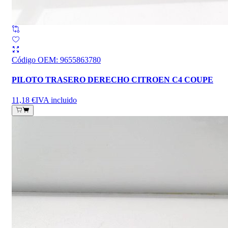
Código OEM
:
9655863780
PILOTO TRASERO DERECHO CITROEN C4 COUPE
11,18 €
IVA incluido