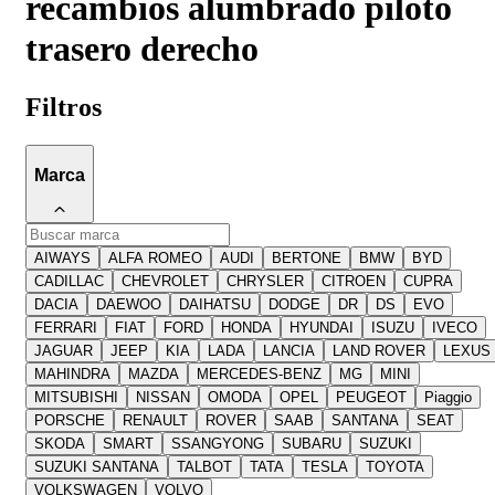
recambios alumbrado piloto
trasero derecho
Filtros
Marca
AIWAYS
ALFA ROMEO
AUDI
BERTONE
BMW
BYD
CADILLAC
CHEVROLET
CHRYSLER
CITROEN
CUPRA
DACIA
DAEWOO
DAIHATSU
DODGE
DR
DS
EVO
FERRARI
FIAT
FORD
HONDA
HYUNDAI
ISUZU
IVECO
JAGUAR
JEEP
KIA
LADA
LANCIA
LAND ROVER
LEXUS
MAHINDRA
MAZDA
MERCEDES-BENZ
MG
MINI
MITSUBISHI
NISSAN
OMODA
OPEL
PEUGEOT
Piaggio
PORSCHE
RENAULT
ROVER
SAAB
SANTANA
SEAT
SKODA
SMART
SSANGYONG
SUBARU
SUZUKI
SUZUKI SANTANA
TALBOT
TATA
TESLA
TOYOTA
VOLKSWAGEN
VOLVO