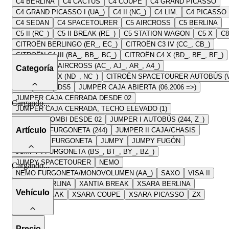
C4 BERLINA
C4 CACTUS
C4 COUPE
C4 GRAND PICASSO
C4 GRAND PICASSO I (UA_)
C4 II (NC_)
C4 LIM.
C4 PICASSO
C4 SEDAN
C4 SPACETOURER
C5 AIRCROSS
C5 BERLINA
C5 II (RC_)
C5 II BREAK (RE_)
C5 STATION WAGON
C5 X
C8
CITROËN BERLINGO (ER_, EC_)
CITROËN C3 IV (CC_, CB_)
CITROËN C4 III (BA_, BB_, BC_)
CITROËN C4 X (BD_, BE_, BF_)
CITROËN C5 AIRCROSS (AC_, AJ_, AR_, A4_)
Categoría
CITROËN C5 X (ND_, NC_)
CITROËN SPACETOURER AUTOBÚS (V
DS3
DS4
DS5
JUMPER CAJA ABIERTA (06.2006 =>)
JUMPER CAJA CERRADA DESDE 02
Cargando
...
JUMPER CAJA CERRADA, TECHO ELEVADO (1)
JUMPER COMBI DESDE 02
JUMPER I AUTOBÚS (244, Z_)
Artículo
JUMPER I FURGONETA (244)
JUMPER II CAJA/CHASIS
JUMPER II FURGONETA
JUMPY
JUMPY FUGÓN
JUMPY I FURGONETA (BS_, BT_, BY_, BZ_)
JUMPY SPACETOURER
NEMO
Cargando
...
NEMO FURGONETA/MONOVOLUMEN (AA_)
SAXO
VISA II
XANTIA BERLINA
XANTIA BREAK
XSARA BERLINA
Vehículo
XSARA BREAK
XSARA COUPE
XSARA PICASSO
ZX
ZX BREAK
Precio