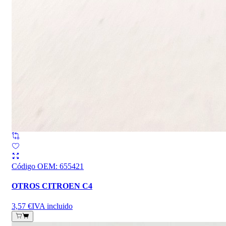
Código OEM
:
655421
OTROS CITROEN C4
3,57 €
IVA incluido