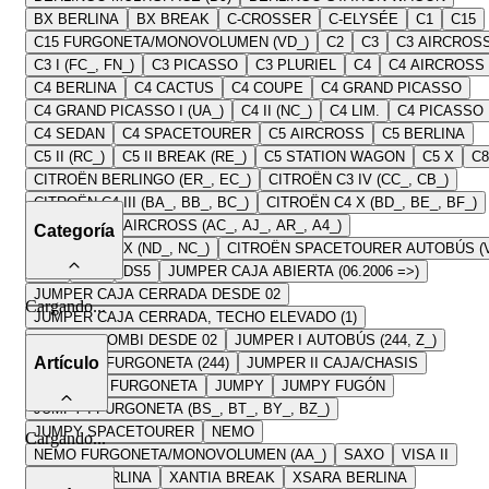
BX BERLINA
BX BREAK
C-CROSSER
C-ELYSÉE
C1
C15
C15 FURGONETA/MONOVOLUMEN (VD_)
C2
C3
C3 AIRCROS
C3 I (FC_, FN_)
C3 PICASSO
C3 PLURIEL
C4
C4 AIRCROSS
C4 BERLINA
C4 CACTUS
C4 COUPE
C4 GRAND PICASSO
C4 GRAND PICASSO I (UA_)
C4 II (NC_)
C4 LIM.
C4 PICASSO
C4 SEDAN
C4 SPACETOURER
C5 AIRCROSS
C5 BERLINA
C5 II (RC_)
C5 II BREAK (RE_)
C5 STATION WAGON
C5 X
C8
CITROËN BERLINGO (ER_, EC_)
CITROËN C3 IV (CC_, CB_)
CITROËN C4 III (BA_, BB_, BC_)
CITROËN C4 X (BD_, BE_, BF_)
CITROËN C5 AIRCROSS (AC_, AJ_, AR_, A4_)
Categoría
CITROËN C5 X (ND_, NC_)
CITROËN SPACETOURER AUTOBÚS (V
DS3
DS4
DS5
JUMPER CAJA ABIERTA (06.2006 =>)
JUMPER CAJA CERRADA DESDE 02
Cargando
...
JUMPER CAJA CERRADA, TECHO ELEVADO (1)
JUMPER COMBI DESDE 02
JUMPER I AUTOBÚS (244, Z_)
Artículo
JUMPER I FURGONETA (244)
JUMPER II CAJA/CHASIS
JUMPER II FURGONETA
JUMPY
JUMPY FUGÓN
JUMPY I FURGONETA (BS_, BT_, BY_, BZ_)
JUMPY SPACETOURER
NEMO
Cargando
...
NEMO FURGONETA/MONOVOLUMEN (AA_)
SAXO
VISA II
XANTIA BERLINA
XANTIA BREAK
XSARA BERLINA