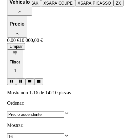
Vehículo
XSARA BREAK
XSARA COUPE
XSARA PICASSO
ZX
ZX BREAK
Precio
0,00 €
10.000,00 €
Limpiar
Filtros
1
Mostrando 1-16 de 14210 piezas
Ordenar
:
Mostrar
: