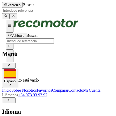
Buscar
Vehículo
Buscar
Vehículo
Menú
0
0
Tu carrito está vacío
Español
Inicio
Sobre Nosotros
Favoritos
Comparar
Contacto
Mi Cuenta
Llámanos
+34 973 93 93 92
Idioma