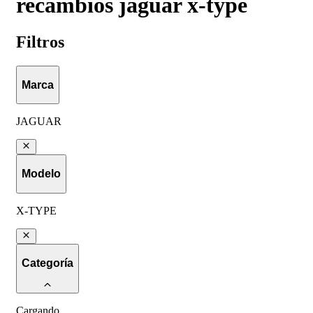
recambios jaguar x-type
Filtros
Marca
JAGUAR
Modelo
X-TYPE
Categoría
Cargando
...