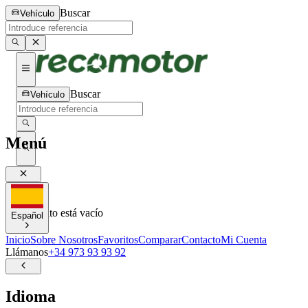
Buscar
Vehículo
Buscar
Vehículo
Menú
0
0
Tu carrito está vacío
Español
Inicio
Sobre Nosotros
Favoritos
Comparar
Contacto
Mi Cuenta
Llámanos
+34 973 93 93 92
Idioma