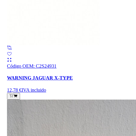
Código OEM
:
C2S24931
WARNING JAGUAR X-TYPE
12,78 €
IVA incluido