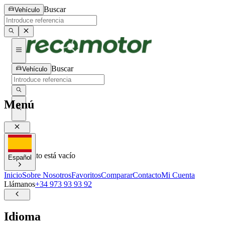
Buscar
Vehículo
Buscar
Vehículo
Menú
0
0
Tu carrito está vacío
Español
Inicio
Sobre Nosotros
Favoritos
Comparar
Contacto
Mi Cuenta
Llámanos
+34 973 93 93 92
Idioma