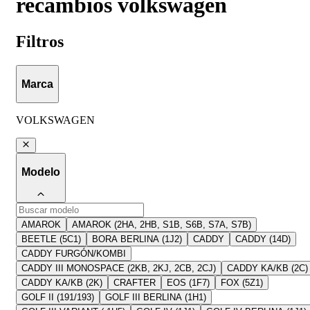
recambios volkswagen
Filtros
Marca
VOLKSWAGEN
Modelo
AMAROK
AMAROK (2HA, 2HB, S1B, S6B, S7A, S7B)
BEETLE (5C1)
BORA BERLINA (1J2)
CADDY
CADDY (14D)
CADDY FURGÓN/KOMBI
CADDY III MONOSPACE (2KB, 2KJ, 2CB, 2CJ)
CADDY KA/KB (2C)
CADDY KA/KB (2K)
CRAFTER
EOS (1F7)
FOX (5Z1)
GOLF II (191/193)
GOLF III BERLINA (1H1)