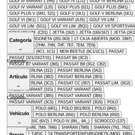
GOLF III VARIANT ( 1H5)
GOLF IV (1J1)
GOLF IV BERLINA (1J1)
GOLF IV VARIANT (1J5)
GOLF PLUS (521)
GOLF PLUS (5M1)
GOLF PLUS V (5M1, 521)
GOLF V (1K1)
GOLF V BERLINA (1K1)
GOLF VI (5K1)
GOLF VI VARIANT (AJ5)
GOLF VII LIM.
GOLF VII LIM. (5G1)
GOLF VII LIM. (BQ1)
GOLF VII SPORTSVA
GOLF VIII LIM. (CD1)
JETTA (162)
JETTA (165/167)
JETTA (1K2
LT 28-35 I FURGONETA (281-363)
LT CAJA ABIERTA (MOD. 1997)
Categoría
MULTIVAN T5 (7HM, 7HN, 7HF, 7EF, 7EM, 7EN)
NEW BEETLE (9C1, 1C1)
NEW BEETLE (9C1/1C1)
PASSAT
PASSAT (321/23/27/31)
PASSAT B6 (3C2)
Cargando
...
PASSAT B7 VARIANT (365)
PASSAT B8 (3G2, CB2)
PASSAT BERLINA (312)
PASSAT BERLINA (3A2)
Artículo
PASSAT BERLINA (3B2)
PASSAT BERLINA (3B3)
PASSAT BERLINA (3C2)
PASSAT CC (357)
PASSAT LIM. (3G2)
PASSAT VARIANT (315)
PASSAT VARIANT (3A5)
PASSAT VARIANT (3B5)
PASSAT VARIANT (3B6)
Cargando
...
PASSAT VARIANT (3C5)
PASSAT VARIANT (3G5)
POLO
POLO (6C1)
POLO (6R1)
POLO (801/803)
POLO (9N1)
Vehículo
POLO (9N3)
POLO BERLINA (6N1)
POLO BERLINA (6N2)
POLO CLASSIC (6V2)
POLO IV (9N_, 9A_)
SCIROCCO (137)
SHARAN (7M8, 7M9, 7M6)
SHARAN (7M8)
SHARAN (7N1, 7N2)
T-CROSS
T-ROC
T4 TRANSPORTER/FURGONETA (MOD. 1991)
Precio