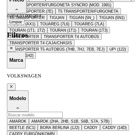
T4 TRANSPORTER/FURGONETA SYNCRO (MOD. 1991)
T5 TRANSPORTER (7E)
T5 TRANSPORTER/FURGONETA
0,00 €
10.000,00 €
T6 TRANSPORTER
TIGUAN
TIGUAN (5N_)
TIGUAN (5N1)
Limpiar
TIGUAN (AX1)
TOUAREG (7L6)
TOUAREG (7LA)
TOURAN (1T1, 1T2)
TOURAN (1T1)
TOURAN (1T3)
Filtros
TRANSPORTER
TRANSPORTER T4 AUTOBÚS
TRANSPORTER T4 CAJA/CHASIS
TRANSPORTER T5 AUTOBÚS (7HB, 7HJ, 7EB, 7EJ)
UP! (122)
VENTO (1H2)
Marca
VOLKSWAGEN
Modelo
AMAROK
AMAROK (2HA, 2HB, S1B, S6B, S7A, S7B)
BEETLE (5C1)
BORA BERLINA (1J2)
CADDY
CADDY (14D)
CADDY FURGÓN/KOMBI