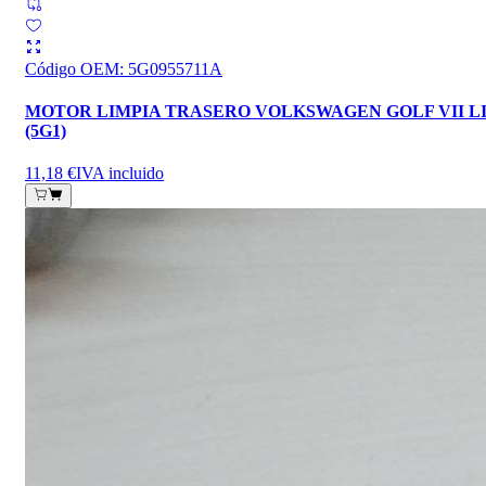
Código OEM
:
5G0955711A
MOTOR LIMPIA TRASERO VOLKSWAGEN GOLF VII L
(5G1)
11,18 €
IVA incluido