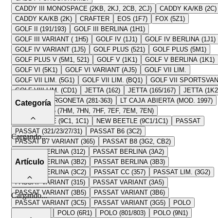
CADDY III MONOSPACE (2KB, 2KJ, 2CB, 2CJ)
CADDY KA/KB (2C)
CADDY KA/KB (2K)
CRAFTER
EOS (1F7)
FOX (5Z1)
GOLF II (191/193)
GOLF III BERLINA (1H1)
GOLF III VARIANT ( 1H5)
GOLF IV (1J1)
GOLF IV BERLINA (1J1)
GOLF IV VARIANT (1J5)
GOLF PLUS (521)
GOLF PLUS (5M1)
GOLF PLUS V (5M1, 521)
GOLF V (1K1)
GOLF V BERLINA (1K1)
GOLF VI (5K1)
GOLF VI VARIANT (AJ5)
GOLF VII LIM.
GOLF VII LIM. (5G1)
GOLF VII LIM. (BQ1)
GOLF VII SPORTSVA
GOLF VIII LIM. (CD1)
JETTA (162)
JETTA (165/167)
JETTA (1K2
LT 28-35 I FURGONETA (281-363)
LT CAJA ABIERTA (MOD. 1997)
Categoría
MULTIVAN T5 (7HM, 7HN, 7HF, 7EF, 7EM, 7EN)
NEW BEETLE (9C1, 1C1)
NEW BEETLE (9C1/1C1)
PASSAT
PASSAT (321/23/27/31)
PASSAT B6 (3C2)
Cargando
...
PASSAT B7 VARIANT (365)
PASSAT B8 (3G2, CB2)
PASSAT BERLINA (312)
PASSAT BERLINA (3A2)
Artículo
PASSAT BERLINA (3B2)
PASSAT BERLINA (3B3)
PASSAT BERLINA (3C2)
PASSAT CC (357)
PASSAT LIM. (3G2)
PASSAT VARIANT (315)
PASSAT VARIANT (3A5)
PASSAT VARIANT (3B5)
PASSAT VARIANT (3B6)
Cargando
...
PASSAT VARIANT (3C5)
PASSAT VARIANT (3G5)
POLO
POLO (6C1)
POLO (6R1)
POLO (801/803)
POLO (9N1)