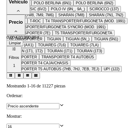
Vehículo
POLO (9N3)
POLO BERLINA (6N1)
POLO BERLINA (6N2)
POLO CLASSIC (6V2)
POLO IV (9N_, 9A_)
SCIROCCO (137)
SHARAN (7M8, 7M9, 7M6)
SHARAN (7M8)
SHARAN (7N1, 7N2)
T-CROSS
T-ROC
T4 TRANSPORTER/FURGONETA (MOD. 1991)
Precio
T4 TRANSPORTER/FURGONETA SYNCRO (MOD. 1991)
T5 TRANSPORTER (7E)
T5 TRANSPORTER/FURGONETA
0,00 €
10.000,00 €
T6 TRANSPORTER
TIGUAN
TIGUAN (5N_)
TIGUAN (5N1)
Limpiar
TIGUAN (AX1)
TOUAREG (7L6)
TOUAREG (7LA)
TOURAN (1T1, 1T2)
TOURAN (1T1)
TOURAN (1T3)
TRANSPORTER
TRANSPORTER T4 AUTOBÚS
Filtros
TRANSPORTER T4 CAJA/CHASIS
1
TRANSPORTER T5 AUTOBÚS (7HB, 7HJ, 7EB, 7EJ)
UP! (122)
VENTO (1H2)
Mostrando 1-16 de 11227 piezas
Ordenar
:
Mostrar
: