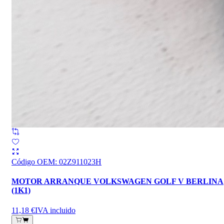
Código OEM
:
02Z911023H
MOTOR ARRANQUE VOLKSWAGEN GOLF V BERLINA
(1K1)
11,18 €
IVA incluido