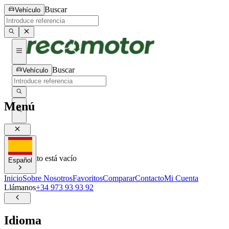
Buscar
Vehículo
Buscar
Vehículo
Menú
0
0
Tu carrito está vacío
Español
Inicio
Sobre Nosotros
Favoritos
Comparar
Contacto
Mi Cuenta
Llámanos
+34 973 93 93 92
Idioma