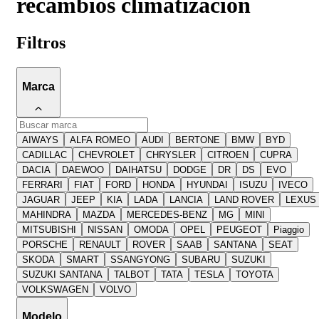
recambios climatizacion
Filtros
Marca
AIWAYS
ALFA ROMEO
AUDI
BERTONE
BMW
BYD
CADILLAC
CHEVROLET
CHRYSLER
CITROEN
CUPRA
DACIA
DAEWOO
DAIHATSU
DODGE
DR
DS
EVO
FERRARI
FIAT
FORD
HONDA
HYUNDAI
ISUZU
IVECO
JAGUAR
JEEP
KIA
LADA
LANCIA
LAND ROVER
LEXUS
MAHINDRA
MAZDA
MERCEDES-BENZ
MG
MINI
MITSUBISHI
NISSAN
OMODA
OPEL
PEUGEOT
Piaggio
PORSCHE
RENAULT
ROVER
SAAB
SANTANA
SEAT
SKODA
SMART
SSANGYONG
SUBARU
SUZUKI
SUZUKI SANTANA
TALBOT
TATA
TESLA
TOYOTA
VOLKSWAGEN
VOLVO
Modelo