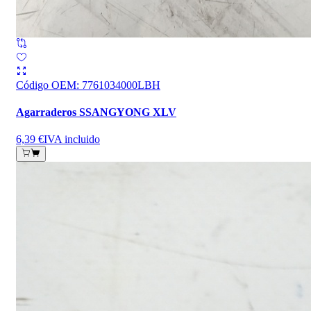
Código OEM
:
7761034000LBH
Agarraderos SSANGYONG XLV
6,39 €
IVA incluido