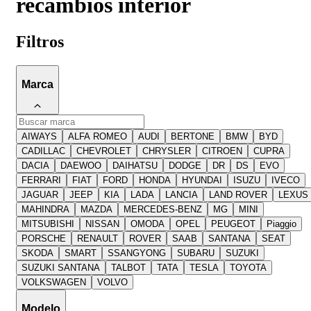
recambios interior
Filtros
Marca
AIWAYS
ALFA ROMEO
AUDI
BERTONE
BMW
BYD
CADILLAC
CHEVROLET
CHRYSLER
CITROEN
CUPRA
DACIA
DAEWOO
DAIHATSU
DODGE
DR
DS
EVO
FERRARI
FIAT
FORD
HONDA
HYUNDAI
ISUZU
IVECO
JAGUAR
JEEP
KIA
LADA
LANCIA
LAND ROVER
LEXUS
MAHINDRA
MAZDA
MERCEDES-BENZ
MG
MINI
MITSUBISHI
NISSAN
OMODA
OPEL
PEUGEOT
Piaggio
PORSCHE
RENAULT
ROVER
SAAB
SANTANA
SEAT
SKODA
SMART
SSANGYONG
SUBARU
SUZUKI
SUZUKI SANTANA
TALBOT
TATA
TESLA
TOYOTA
VOLKSWAGEN
VOLVO
Modelo