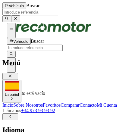
Buscar
Vehículo
Buscar
Vehículo
Menú
0
0
Tu carrito está vacío
Español
Inicio
Sobre Nosotros
Favoritos
Comparar
Contacto
Mi Cuenta
Llámanos
+34 973 93 93 92
Idioma