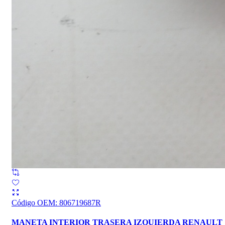
Código OEM
:
806719687R
MANETA INTERIOR TRASERA IZQUIERDA RENAULT