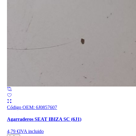
Código OEM
:
6J0857607
Agarraderos SEAT IBIZA SC (6J1)
4,79 €
IVA incluido