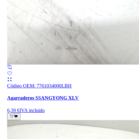
Código OEM
:
7761034000LBH
Agarraderos SSANGYONG XLV
6,39 €
IVA incluido