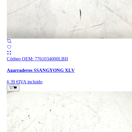
Código OEM
:
7761034000LBH
Agarraderos SSANGYONG XLV
6,39 €
IVA incluido